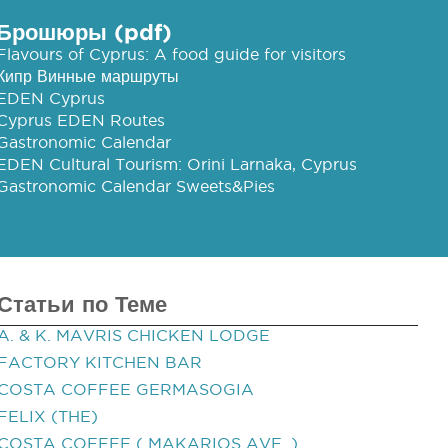
Брошюры (pdf)
Flavours of Cyprus: A food guide for visitors
Кипр Винные маршруты
EDEN Cyprus
Cyprus EDEN Routes
Gastronomic Calendar
EDEN Cultural Tourism: Orini Larnaka, Cyprus
Gastronomic Calendar Sweets&Pies
Статьи по Теме
A. & K. MAVRIS CHICKEN LODGE
FACTORY KITCHEN BAR
COSTA COFFEE GERMASOGIA
FELIX (THE)
COSTA COFFEE ( MAKARIOS AVE. )