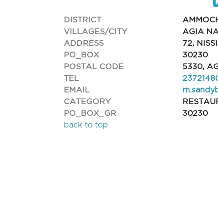
DISTRICT
AMMOC
VILLAGES/CITY
AGIA N
ADDRESS
72, NISS
PO_BOX
30230
POSTAL CODE
5330, A
TEL
2372148
EMAIL
m.sandy
CATEGORY
RESTAU
PO_BOX_GR
30230
back to top