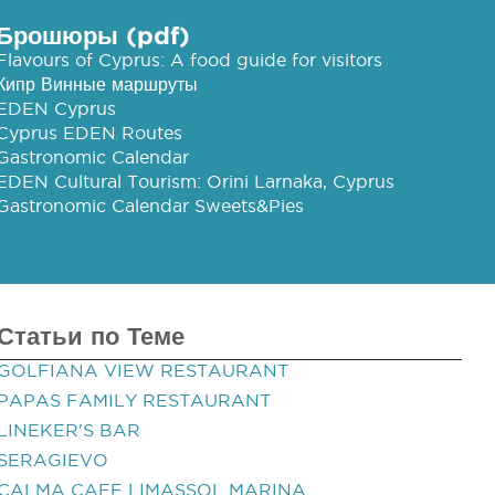
Брошюры (pdf)
Flavours of Cyprus: A food guide for visitors
Кипр Винные маршруты
EDEN Cyprus
Cyprus EDEN Routes
Gastronomic Calendar
EDEN Cultural Tourism: Orini Larnaka, Cyprus
Gastronomic Calendar Sweets&Pies
Статьи по Теме
GOLFIANA VIEW RESTAURANT
PAPAS FAMILY RESTAURANT
LINEKER'S BAR
SERAGIEVO
CALMA CAFE LIMASSOL MARINA