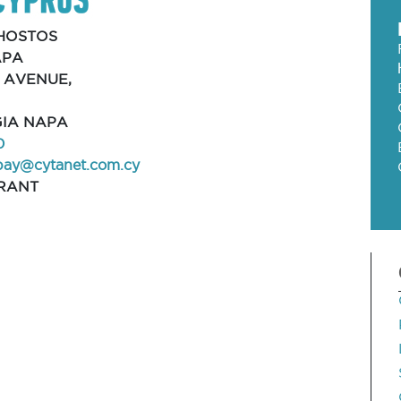
HOSTOS
APA
I AVENUE,
GIA NAPA
0
bay@cytanet.com.cy
RANT