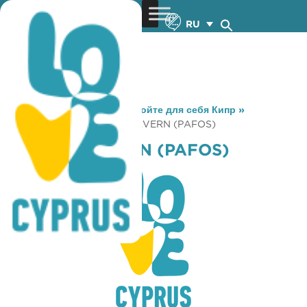
RU
You are here:
Home
»
Откройте для себя Кипр
»
Gastronomy
»
MANDRA TAVERN (PAFOS)
MANDRA TAVERN (PAFOS)