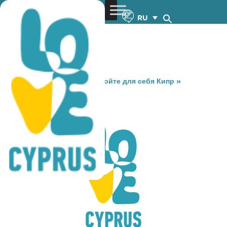
RU
You are here:
Home
»
Откройте для себя Кипр
»
Gastronomy
»
MARE MARE
MARE MARE