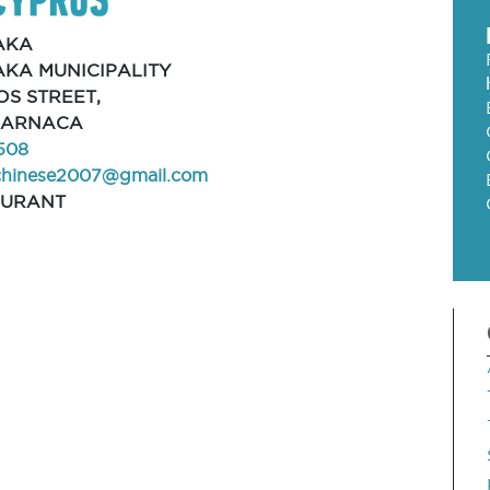
AKA
KA MUNICIPALITY
OS STREET,
 LARNACA
508
chinese2007@gmail.com
AURANT