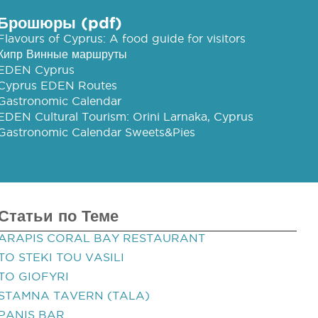
Брошюры (pdf)
Flavours of Cyprus: A food guide for visitors
Кипр Винные маршруты
EDEN Cyprus
Cyprus EDEN Routes
Gastronomic Calendar
EDEN Cultural Tourism: Orini Larnaka, Cyprus
Gastronomic Calendar Sweets&Pies
Статьи по Теме
ARAPIS CORAL BAY RESTAURANT
TO STEKI TOU VASILI
TO GIOFYRI
STAMNA TAVERN (TALA)
PANIS BAR