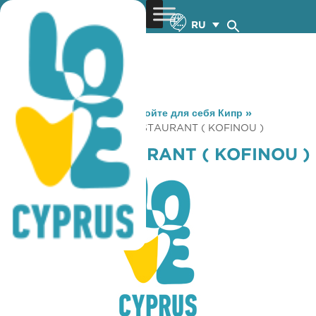
RU
You are here:
Home
»
Откройте для себя Кипр
»
Gastronomy
»
MARINA RESTAURANT ( KOFINOU )
MARINA RESTAURANT ( KOFINOU )