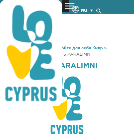
RU
You are here:
Home
»
Откройте для себя Кипр
»
Gastronomy
»
MC DONALD’S PARALIMNI
MC DONALD’S PARALIMNI