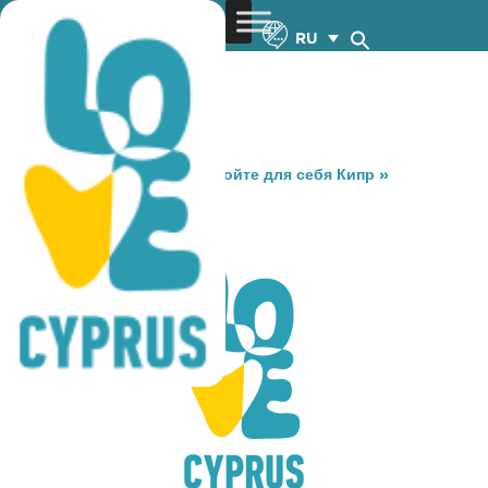
RU
You are here:
Home
»
Откройте для себя Кипр
»
Gastronomy
»
PAUL
PAUL