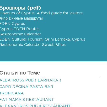
Брошюры (pdf)
Flavours of Cyprus: A food guide for visitors
Кипр Винные маршруты
EDEN Cyprus
Cyprus EDEN Routes
Gastronomic Calendar
EDEN Cultural Tourism: Orini Larnaka, Cyprus
Gastronomic Calendar Sweets&Pies
Статьи по Теме
ALBATROSS PUB ( LARNAKA )
CAPO DECINA PASTA BAR
TROPICANA
FAT MAMA'S RESTAURANT
ALEXANDROS PUB & RESTAURANT