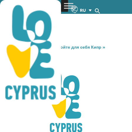
RU
You are here:
Home
»
Откройте для себя Кипр
»
Gastronomy
»
ME GUSTA
ME GUSTA