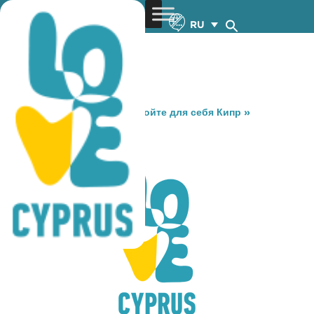
RU
You are here:
Home
»
Откройте для себя Кипр
»
Gastronomy
»
MIX N’ MALT
MIX N’ MALT