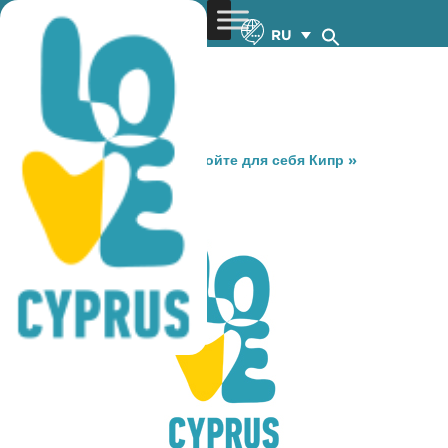
RU
You are here:
Home
»
Откройте для себя Кипр
»
Gastronomy
»
MY MOOD
MY MOOD