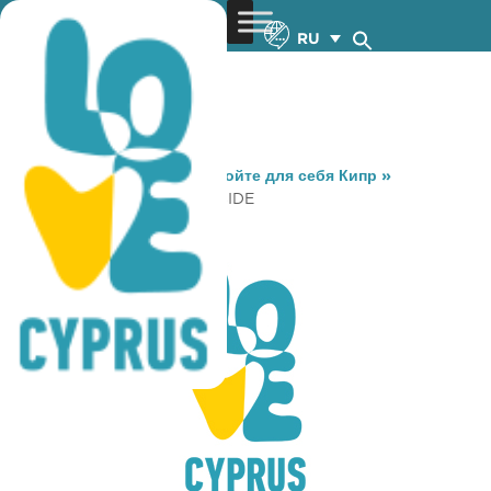
RU
You are here:
Home
»
Откройте для себя Кипр
»
Gastronomy
»
NAVA SEA SIDE
NAVA SEA SIDE