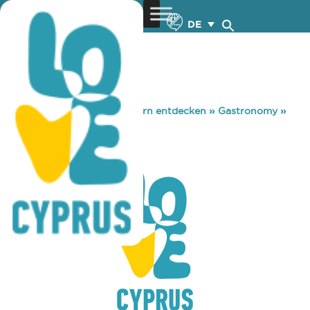
DE
You are here:
Home
»
Zypern entdecken
»
Gastronomy
»
NAVA SEA SIDE
NAVA SEA SIDE