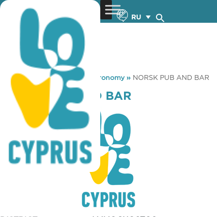
RU
You are here:
Home
»
Gastronomy
»
NORSK PUB AND BAR
NORSK PUB AND BAR