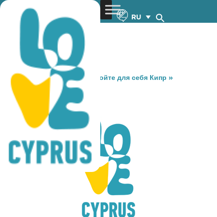
RU
You are here:
Home
»
Откройте для себя Кипр
»
Gastronomy
»
THE ONE
THE ONE