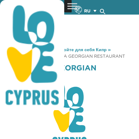
RU
You are here:
Home
»
Откройте для себя Кипр
»
Gastronomy
»
KHINKALNYA GEORGIAN RESTAURANT
KHINKALNYA GEORGIAN
RESTAURANT