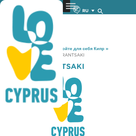
RU
You are here:
Home
»
Откройте для себя Кипр
»
Gastronomy
»
PAME GIA BRANTSAKI
PAME GIA BRANTSAKI