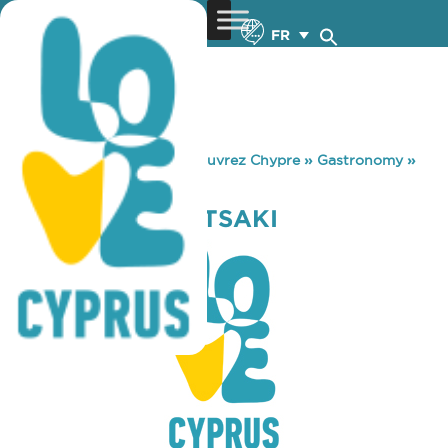
FR
You are here:
Home
»
Découvrez Chypre
»
Gastronomy
»
PAME GIA BRANTSAKI
PAME GIA BRANTSAKI