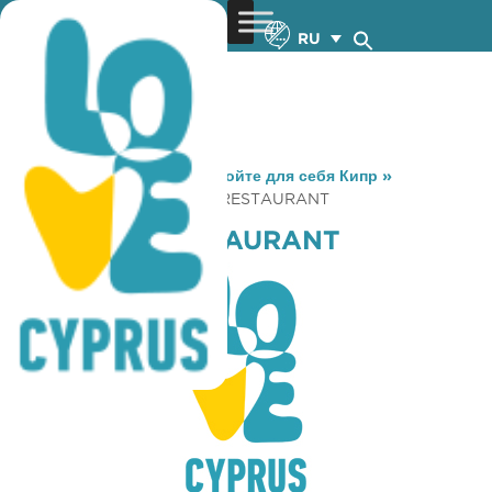
RU
You are here:
Home
»
Откройте для себя Кипр
»
Gastronomy
»
PARADISSI RESTAURANT
PARADISSI RESTAURANT