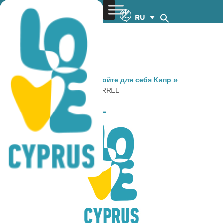
RU
You are here:
Home
»
Откройте для себя Кипр
»
Gastronomy
»
KEG and BARREL
KEG and BARREL