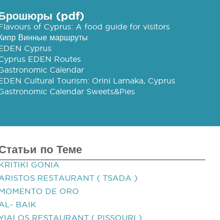
Брошюры (pdf)
Flavours of Cyprus: A food guide for visitors
Кипр Винные маршруты
EDEN Cyprus
Cyprus EDEN Routes
Gastronomic Calendar
EDEN Cultural Tourism: Orini Larnaka, Cyprus
Gastronomic Calendar Sweets&Pies
Статьи по Теме
KRITIKI GONIA
ARISTOS RESTAURANT ( TSADA )
MOMENTO DE ORO
AL- BAIK
YIALOS RESTAURANT ( PISSOURI )