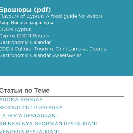
Брошюры (pdf)
Flavours of Cyprus: A food guide for visitors
Кипр Винные маршруты
EDEN Cyprus
Cyprus EDEN Routes
Gastronomic Calendar
EDEN Cultural Tourism: Orini Larnaka, Cyprus
Gastronomic Calendar Sweets&Pies
Статьи по Теме
AROMA AGORAS
SECOND CUP PROTARAS
LA BOCA RESTAURANT
KHINKALNYA GEORGIAN RESTAURANT
VENGERA RESTAURANT