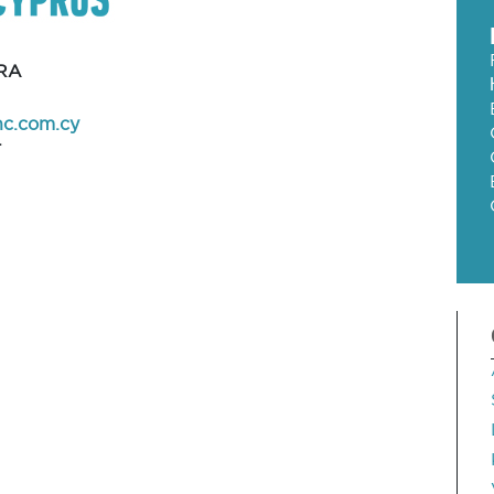
RA
hc.com.cy
T