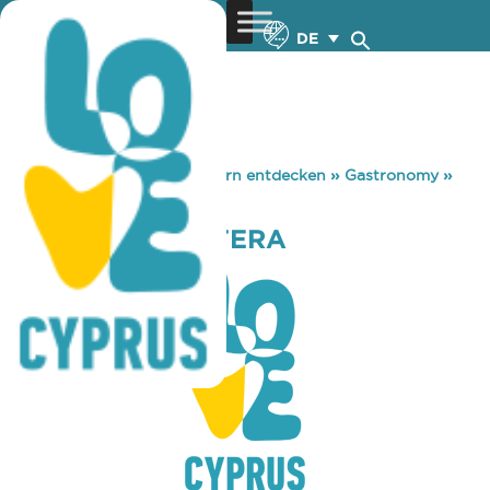
DE
You are here:
Home
»
Zypern entdecken
»
Gastronomy
»
PIZZA HUT DEFTERA
PIZZA HUT DEFTERA