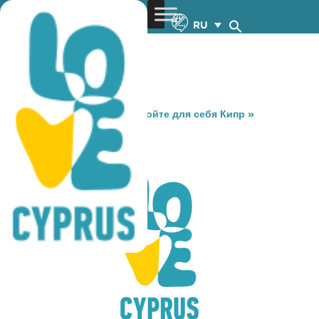
RU
You are here:
Home
»
Откройте для себя Кипр
»
Gastronomy
»
PIZZA MIA
PIZZA MIA