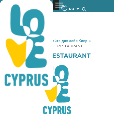
RU
You are here:
Home
»
Откройте для себя Кипр
»
Gastronomy
»
TWINS CAFE – RESTAURANT
TWINS CAFE – RESTAURANT