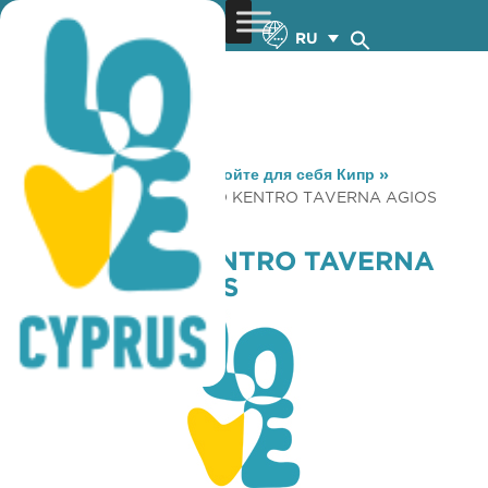
RU
You are here:
Home
»
Откройте для себя Кипр
»
Gastronomy
»
POLITISTIKO KENTRO TAVERNA AGIOS
EPIKTITOS
POLITISTIKO KENTRO TAVERNA
AGIOS EPIKTITOS