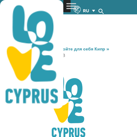
RU
You are here:
Home
»
Откройте для себя Кипр
»
Gastronomy
»
PORCHE PUB
PORCHE PUB