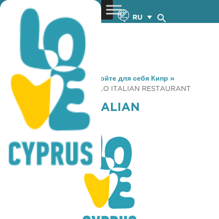
RU
You are here:
Home
»
Откройте для себя Кипр
»
Gastronomy
»
PORTO BELLO ITALIAN RESTAURANT
PORTO BELLO ITALIAN
RESTAURANT