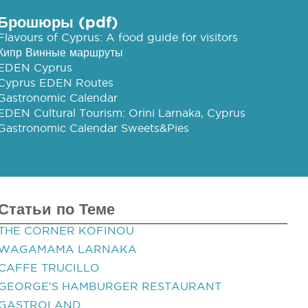
Брошюры (pdf)
Flavours of Cyprus: A food guide for visitors
Кипр Винные маршруты
EDEN Cyprus
Cyprus EDEN Routes
Gastronomic Calendar
EDEN Cultural Tourism: Orini Larnaka, Cyprus
Gastronomic Calendar Sweets&Pies
Статьи по Теме
THE CORNER KOFINOU
WAGAMAMA LARNAKA
CAFFE TRUCILLO
GEORGE'S HAMBURGER RESTAURANT
GASTROLAND