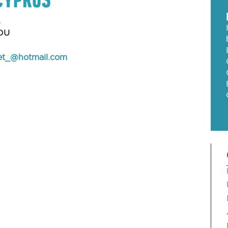
A
OU
et_@hotmail.com