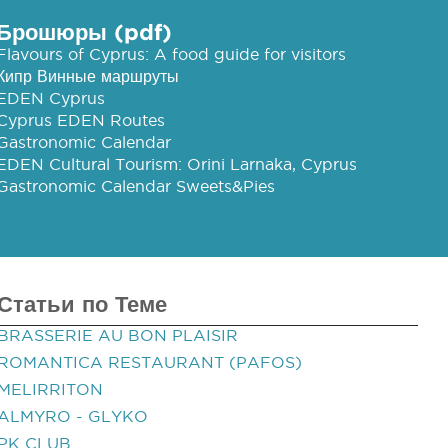
Брошюры (pdf)
Flavours of Cyprus: A food guide for visitors
Кипр Винные маршруты
EDEN Cyprus
Cyprus EDEN Routes
Gastronomic Calendar
EDEN Cultural Tourism: Orini Larnaka, Cyprus
Gastronomic Calendar Sweets&Pies
Статьи по Теме
BRASSERIE AU BON PLAISIR
ROMANTICA RESTAURANT (PAFOS)
MELIRRITON
ALMYRO - GLYKO
PK CLUB