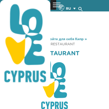
RU
You are here:
Home
»
Откройте для себя Кипр
»
Gastronomy
»
RED INDIAN RESTAURANT
RED INDIAN RESTAURANT