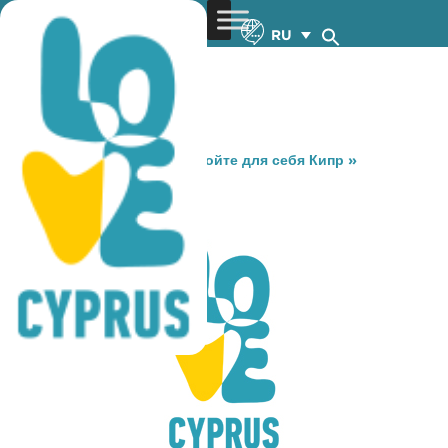
RU
You are here:
Home
»
Откройте для себя Кипр
»
Gastronomy
»
RED PEPPER
RED PEPPER