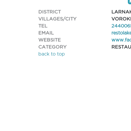
DISTRICT
LARNA
VILLAGES/CITY
VOROKL
TEL
2440065
EMAIL
restola
WEBSITE
www.fac
CATEGORY
RESTA
back to top