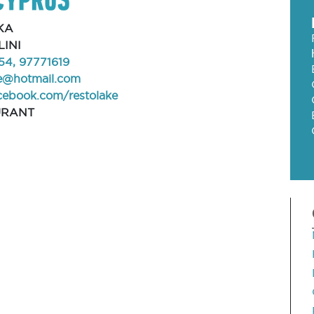
KA
INI
4, 97771619
ke@hotmail.com
ebook.com/restolake
URANT