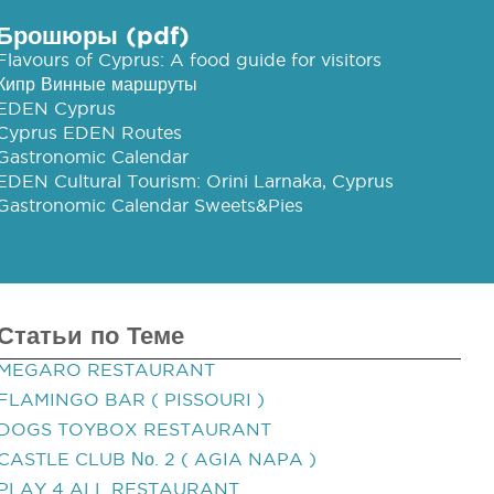
Брошюры (pdf)
Flavours of Cyprus: A food guide for visitors
Кипр Винные маршруты
EDEN Cyprus
Cyprus EDEN Routes
Gastronomic Calendar
EDEN Cultural Tourism: Orini Larnaka, Cyprus
Gastronomic Calendar Sweets&Pies
Статьи по Теме
MEGARO RESTAURANT
FLAMINGO BAR ( PISSOURI )
DOGS TOYBOX RESTAURANT
CASTLE CLUB Νο. 2 ( AGIA NAPA )
PLAY 4 ALL RESTAURANT