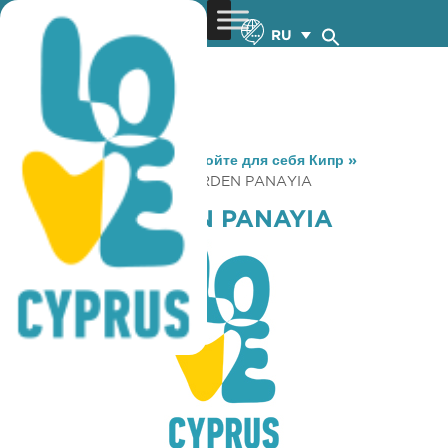
RU
You are here:
Home
»
Откройте для себя Кипр
»
Gastronomy
»
SECRET GARDEN PANAYIA
SECRET GARDEN PANAYIA