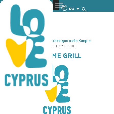
RU
You are here:
Home
»
Откройте для себя Кипр
»
Gastronomy
»
SHERLOCK’S HOME GRILL
SHERLOCK’S HOME GRILL