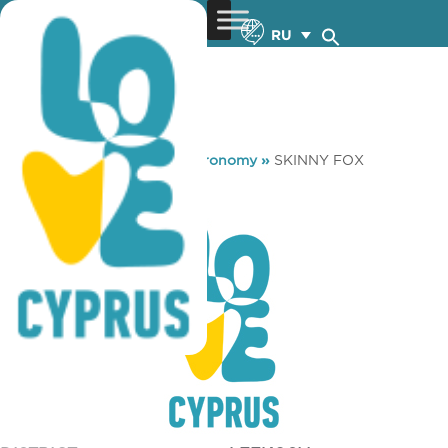
RU
You are here:
Home
»
Gastronomy
»
SKINNY FOX
SKINNY FOX