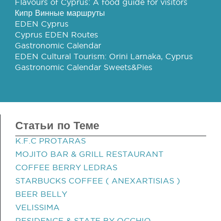
Flavours of Cyprus: A food guide for visitors
Кипр Винные маршруты
EDEN Cyprus
Cyprus EDEN Routes
Gastronomic Calendar
EDEN Cultural Tourism: Orini Larnaka, Cyprus
Gastronomic Calendar Sweets&Pies
Статьи по Теме
K.F.C PROTARAS
MOJITO BAR & GRILL RESTAURANT
COFFEE BERRY LEDRAS
STARBUCKS COFFEE ( ANEXARTISIAS )
BEER BELLY
VELISSIMA
RESIDENCE & STATE BY OCCHIO