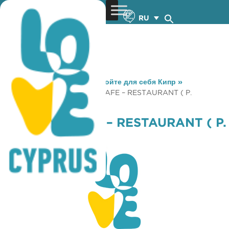
RU
You are here:
Home
»
Откройте для себя Кипр
»
Gastronomy
»
SKYLIGHT CAFE – RESTAURANT ( P.
PLATRES )
SKYLIGHT CAFE – RESTAURANT ( P.
PLATRES )