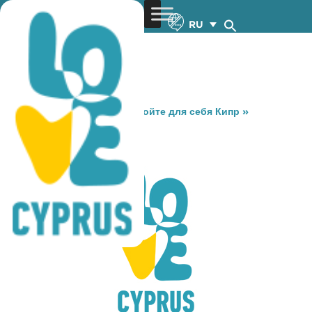
RU
You are here:
Home
»
Откройте для себя Кипр
»
Gastronomy
»
SPARTA
SPARTA