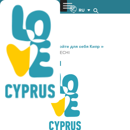
RU
You are here:
Home
»
Откройте для себя Кипр
»
Gastronomy
»
DZVELI METECHI
DZVELI METECHI