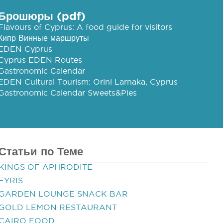
Брошюры (pdf)
Flavours of Cyprus: A food guide for visitors
Кипр Винные маршруты
EDEN Cyprus
Cyprus EDEN Routes
Gastronomic Calendar
EDEN Cultural Tourism: Orini Larnaka, Cyprus
Gastronomic Calendar Sweets&Pies
Статьи по Теме
KINGS OF APHRODITE
FYRIS
GARDEN LOUNGE SNACK BAR
GOLD LEMON RESTAURANT
CAIRO FOOD