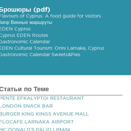
Брошюры (pdf)
Flavours of Cyprus: A food guide for visitors
Кипр Винные маршруты
EDEN Cyprus
Cyprus EDEN Routes
Gastronomic Calendar
EDEN Cultural Tourism: Orini Larnaka, Cyprus
Gastronomic Calendar Sweets&Pies
Статьи по Теме
PENTE EFKALYPTOI RESTAURANT
LONDON SNACK BAR
BURGER KING KINGS AVENUE MALL
FLOCAFE LARNAKA AIRPORT
MC DONALD'S PALIO LIMANI