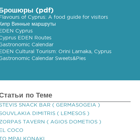
Брошюры (pdf)
Flavours of Cyprus: A food guide for visitors
Кипр Винные маршруты
EDEN Cyprus
Cyprus EDEN Routes
Gastronomic Calendar
EDEN Cultural Tourism: Orini Larnaka, Cyprus
Gastronomic Calendar Sweets&Pies
Статьи по Теме
STEVIS SNACK BAR ( GERMASOGEIA )
SOUVLAKIA DIMITRIS ( LEMESOS )
ZORPAS TAVERN ( AGIOS DOMETIOS )
EL COCO
TO MPALKONAKI