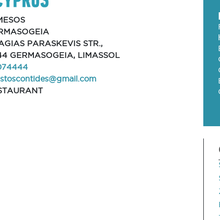
MESOS
RMASOGEIA
AGIAS PARASKEVIS STR.,
44 GERMASOGEIA, LIMASSOL
074444
istoscontides@gmail.com
STAURANT