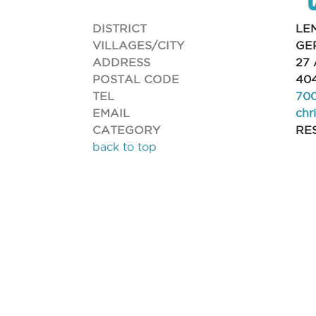
DISTRICT
LE
VILLAGES/CITY
GE
ADDRESS
27 
POSTAL CODE
40
TEL
70
EMAIL
chr
CATEGORY
RE
back to top