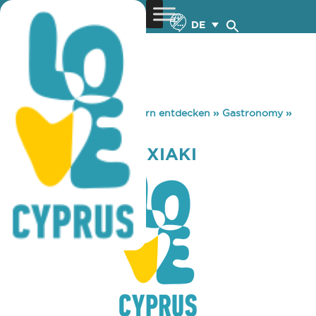
DE
You are here:
Home
»
Zypern entdecken
»
Gastronomy
»
TAVERNA I EPARXIAKI
TAVERNA I EPARXIAKI