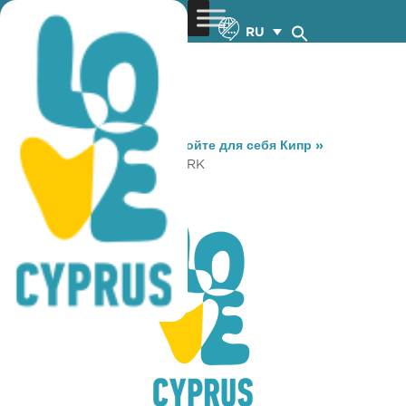
RU
You are here:
Home
»
Откройте для себя Кипр
»
Gastronomy
»
TEGRIDY PARK
TEGRIDY PARK