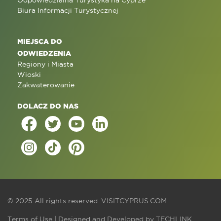
Odpowiedzialna Turystyka na Cyprze
Biura Informacji Turystycznej
MIEJSCA DO
ODWIEDZENIA
Regiony i Miasta
Wioski
Zakwaterowanie
DOLACZ DO NAS
© 2025 All rights reserved.
VISITCYPRUS.COM
Terms of Use
| Designed and Developed by
TECHLINK