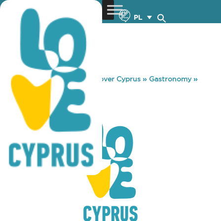
PL
You are here:
Home
»
Discover Cyprus
»
Gastronomy
»
TEGRIDY PARK
TEGRIDY PARK