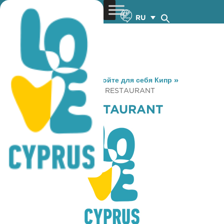
RU
You are here:
Home
»
Откройте для себя Кипр
»
Gastronomy
»
THE VINERY RESTAURANT
THE VINERY RESTAURANT