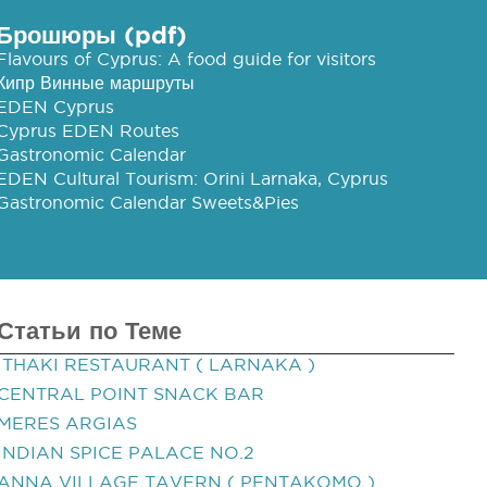
Брошюры (pdf)
Flavours of Cyprus: A food guide for visitors
Кипр Винные маршруты
EDEN Cyprus
Cyprus EDEN Routes
Gastronomic Calendar
EDEN Cultural Tourism: Orini Larnaka, Cyprus
Gastronomic Calendar Sweets&Pies
Статьи по Теме
ITHAKI RESTAURANT ( LARNAKA )
CENTRAL POINT SNACK BAR
MERES ARGIAS
INDIAN SPICE PALACE NO.2
ANNA VILLAGE TAVERN ( PENTAKOMO )