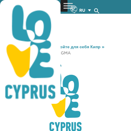
RU
You are here:
Home
»
Откройте для себя Кипр
»
Gastronomy
»
TO ODOFRAGMA
TO ODOFRAGMA