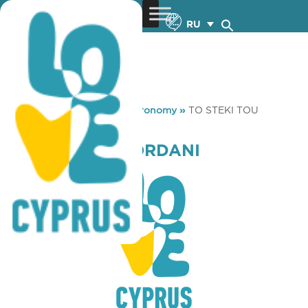
RU
You are here:
Home
»
Gastronomy
»
TO STEKI TOU
IORDANI
TO STEKI TOU IORDANI